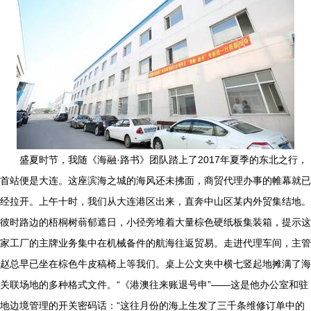
盛夏时节，我随《海融·路书》团队踏上了2017年夏季的东北之行，
首站便是大连。这座滨海之城的海风还未拂面，商贸代理办事的帷幕就已
经拉开。上午十时，我们从大连港区出来，直奔中山区某内外贸集结地。
彼时路边的梧桐树蓊郁遮日，小径旁堆着大量棕色硬纸板集装箱，提示这
家工厂的主牌业务集中在机械备件的航海往返贸易。走进代理车间，主管
赵总早已坐在棕色牛皮稿椅上等我们。桌上公文夹中横七竖起地摊满了海
关联场地的多种格式文件。“《港澳往来账退号申”——这是他办公室和驻
地边境管理的开关密码话：“这往月份的海上生发了三千条维修订单中的