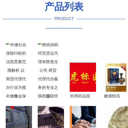
产品列表
PRODUCT
----------------
补缴社会保
陕西国联经
外用药品招
糖酒快讯
险纠纷的法
贸货运代理
商,外用药
商贸代理代
院受案范围
有限责任公
品代理,外
办服务助力
解析 以商
司 商贸代
用产品,外
食品商务高