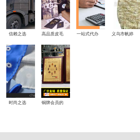
贸代理代办
理代办服务
用药品网
效发展
行业为视角
的专业之选
信赖之选
高品质皮毛
一站式代办
义乌市帆婷
青岛吉运通
一体雪地靴
食品经营许
内衣厂 全
运输公司
工厂直供
可证、卫生
球商贸代理
——整车物
招募微信与
许可证与小
代办一站式
流托运与商
实体代理，
餐饮登记证
服务
贸代理代办
打造轻奢保
办理全解析
服务体验记
暖新商机
时尚之选
铜牌会员的
深圳南油高
商贸代理代
端仿丝定位
办与采购全
印花连衣
指南