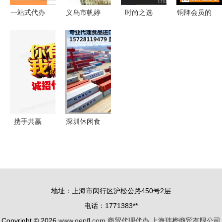
一站式代办
义乌市帆婷
时尚之选
铜牌会员的
食品经营许
内衣厂 全
深圳南油高
商贸代理代
可证、卫生
球商贸代理
端仿丝定位
办与采购全
许可证与小
代办一站式
印花连衣
指南
餐饮登记证
服务
裙，早春新
办理全解析
款的魅力盛
宴
携手共赢
深圳休闲食
揭秘商贸代
品进口报关
理与加盟商
代理全攻略
合作新模式
公司实力、
生产厂家资
地址：上海市闵行区沪松公路450号2层
源与报价模
电话：1771383**
式解析
Copyright © 2026
www.qepfl.com
商贸代理代办
上海玮桦商贸有限公司