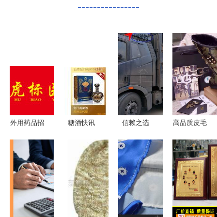
----------------
外用药品招
糖酒快讯
信赖之选
高品质皮毛
商,外用药
商贸代理代
青岛吉运通
一体雪地靴
品代理,外
办服务助力
运输公司
工厂直供
用产品,外
食品商务高
——整车物
招募微信与
用药品网
效发展
流托运与商
实体代理，
贸代理代办
打造轻奢保
服务体验记
暖新商机