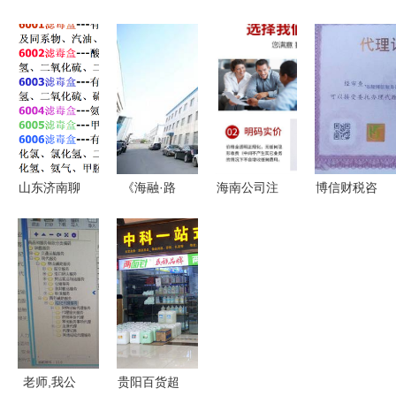
携手实力代
探讨福建合
品携新品惊
贸招募区域
理，共启诚
祥日用制品
艳上海中食
代理，商贸
信财富路
商贸代理合
展，打造全
代理代办助
作的潜力
品类饼干链
力合作共赢
条发展新模
式
山东济南聊
《海融·路
海南公司注
博信财税咨
城德州3M
书》2017
册与代办服
询服务 专
滤毒盒总代
夏季东北行
务全攻略
业商贸代理
理 6003CN
(大连篇一)
财丰商务如
代办，助力
滤毒盒优质
商贸代理办
何化解注
企业高效运
供应商解析
的手记与观
销、异常、
营
察
代理记账与
商贸代办难
老师,我公
贵阳百货超