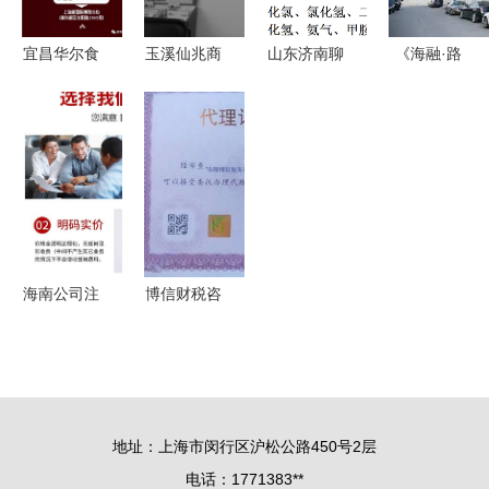
式解析
宜昌华尔食
玉溪仙兆商
山东济南聊
《海融·路
品携新品惊
贸招募区域
城德州3M
书》2017
艳上海中食
代理，商贸
滤毒盒总代
夏季东北行
展，打造全
代理代办助
理 6003CN
(大连篇一)
品类饼干链
力合作共赢
滤毒盒优质
商贸代理办
条发展新模
供应商解析
的手记与观
式
察
海南公司注
博信财税咨
册与代办服
询服务 专
务全攻略
业商贸代理
财丰商务如
代办，助力
何化解注
企业高效运
地址：上海市闵行区沪松公路450号2层
销、异常、
营
电话：1771383**