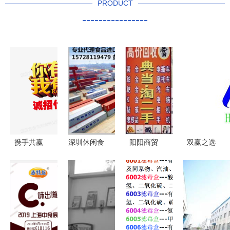
PRODUCT
----------------
携手共赢
深圳休闲食
阳阳商贸
双赢之选
揭秘商贸代
品进口报关
携手实力代
探讨福建合
理与加盟商
代理全攻略
理，共启诚
祥日用制品
合作新模式
公司实力、
信财富路
商贸代理合
生产厂家资
作的潜力
源与报价模