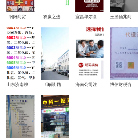
阳阳商贸
双赢之选
宜昌华尔食
玉溪仙兆商
携手实力代
探讨福建合
品携新品惊
贸招募区域
理，共启诚
祥日用制品
艳上海中食
代理，商贸
信财富路
商贸代理合
展，打造全
代理代办助
作的潜力
品类饼干链
力合作共赢
条发展新模
式
山东济南聊
《海融·路
海南公司注
博信财税咨
城德州3M
书》2017
册与代办服
询服务 专
滤毒盒总代
夏季东北行
务全攻略
业商贸代理
理 6003CN
(大连篇一)
财丰商务如
代办，助力
滤毒盒优质
商贸代理办
何化解注
企业高效运
供应商解析
的手记与观
销、异常、
营